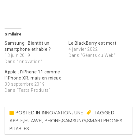
Similaire
Samsung : Bientôt un
Le BlackBerry est mort
smartphone étirable ?
4 janvier 2022
13 juin 2019
Dans "Géants du Web"
Dans "Innovation"
Apple : l’iPhone 11 comme
l’iPhone XR, mais en mieux
30 septembre 2019
Dans "Tests Produits"
POSTED IN
INNOVATION
,
UNE
TAGGED
APPLE
,
HUAWEI
,
IPHONE
,
SAMSUNG
,
SMARTPHONES
PLIABLES