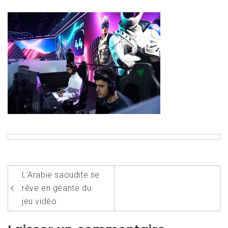
Navigation
L’Arabie saoudite se
de
rêve en géante du
l’article
jeu vidéo