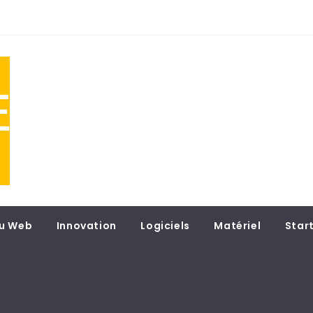
NE
 du
u Web
Innovation
Logiciels
Matériel
Star