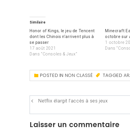
Similaire
Honor of Kings, le jeu de Tencent
Minecraft Ea
dont les Chinois n’arrivent plus à
octobre sur 
se passer
1 octobre 2
17 août 2021
Dans "Conso
Dans "Consoles & Jeux"
POSTED IN
NON CLASSÉ
TAGGED
AR
Navigation
Netflix élargit l’accès à ses jeux
de
l’article
Laisser un commentaire