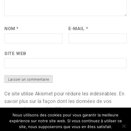
NOM
*
E-MAIL
*
SITE WEB
Ce site utilise Akismet pour réduire les indésirables.
En
savoir plus sur la façon dont les données de vos
commentaires sont traitées
.
Nous utilisons des cookies pour vous garantir la meilleure
expérience sur notre site web. Si vous continuez à utiliser ce
site, nous supposerons que vous en êtes satisfait.