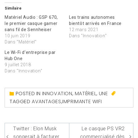
Similaire
Matériel Audio : GSP 670,
Les trains autonomes
le premier casque gamer
bientôt arrivés en France
sans fil de Sennheiser
12 mars 2021
10 juin 2019
Dans "Innovation"
Dans "Matériel"
Le Wi-Fi d’entreprise par
Hub One
9 juillet 2018
Dans "Innovation"
POSTED IN
INNOVATION
,
MATÉRIEL
,
UNE
TAGGED
AVANTAGES
,
IMPRIMANTE WIFI
Navigation
Twitter : Elon Musk
Le casque PS VR2
songerait à facturer
commercialisé dès