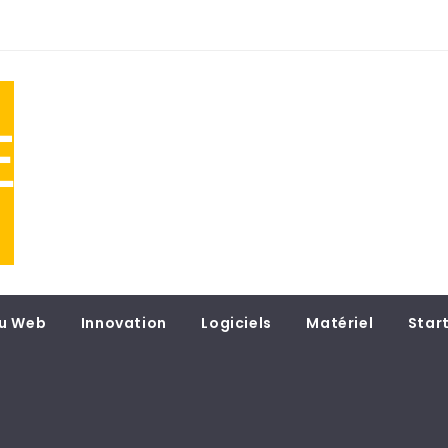
NE
 du
u Web
Innovation
Logiciels
Matériel
Star