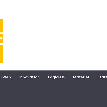
NE
 du
u Web
Innovation
Logiciels
Matériel
Star