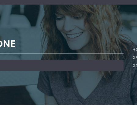
ONE
H
D
O