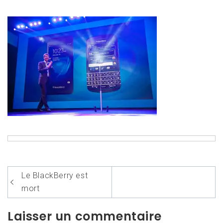
Navigation
Le BlackBerry est
de
mort
l’article
Laisser un commentaire