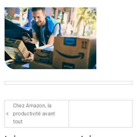
Navigation
Chez Amazon, la
de
productivité avant
l’article
tout