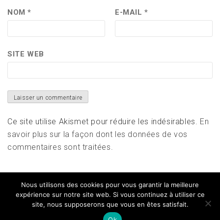
NOM
*
E-MAIL
*
SITE WEB
Ce site utilise Akismet pour réduire les indésirables.
En
savoir plus sur la façon dont les données de vos
commentaires sont traitées
.
Nous utilisons des cookies pour vous garantir la meilleure
expérience sur notre site web. Si vous continuez à utiliser ce
site, nous supposerons que vous en êtes satisfait.
Copyright All right reserved
|
Theme: Magazine Prime
by
Themeinwp
Ok