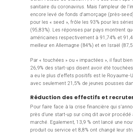
sanitaire du coronavirus. Mais l’ampleur de l’
encore levé de fonds d’amorçage (près-seed)
pour les « seed », frôle les 93% pour les séri
(95,83%). Les réponses par pays montrent que
américaines respectivement à 91,74% et 91,48 
meilleur en Allemagne (84%) et en Israël (87,5
Par « touchées » ou « impactées », il faut bi
26,9% des start-ups disent avoir été touchée
a eu le plus d’effets positifs est le Royaume-U
avec seulement 21,5% de jeunes pousses dan
Réduction des effectifs et recrut
Pour faire face à la crise financière qui s’ann
près d’une start-up sur cinq dit avoir procédé
marché. Egalement, 13,9 % ont lancé une nouve
produit ou service et 8,8% ont changé leur str