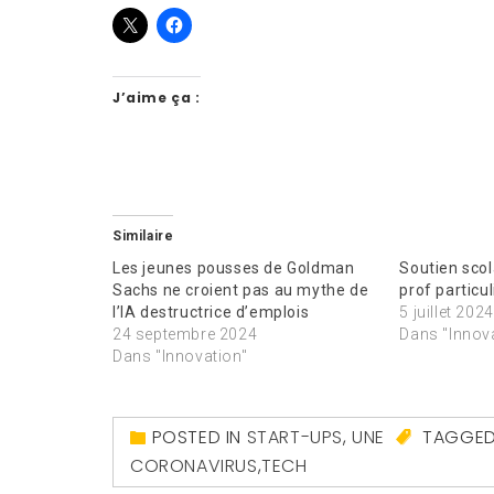
J’aime ça :
Similaire
Les jeunes pousses de Goldman
Soutien scol
Sachs ne croient pas au mythe de
prof particul
l’IA destructrice d’emplois
5 juillet 2024
24 septembre 2024
Dans "Innov
Dans "Innovation"
POSTED IN
START-UPS
,
UNE
TAGGE
CORONAVIRUS
,
TECH