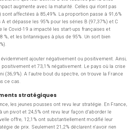
impact augmente avec la maturité. Celles qui n’ont pas
 sont affectées à 85,49%. La proportion passe à 91,6%
es A et dépasse les 95% pour les séries B (97,37%) et C
 le Covid-19 a impacté les start-ups françaises et
%, et les britanniques à plus de 95%. Un sort bien
%).
en évidemment ajouter négativement ou positivement. Ainsi,
s positivement et 73,1% négativement. Le pays où la crise
ni (36,9%). A l’autre bout du spectre, on trouve la France
s ce cas.
ements stratégiques
once, les jeunes pousses ont revu leur stratégie. En France,
 à un pivot et 24,5% ont revu leur façon d’aborder le
lle offre, 12,1% ont substantiellement modifié leur
atégie de prix. Seulement 21,2% déclarent n’avoir rien