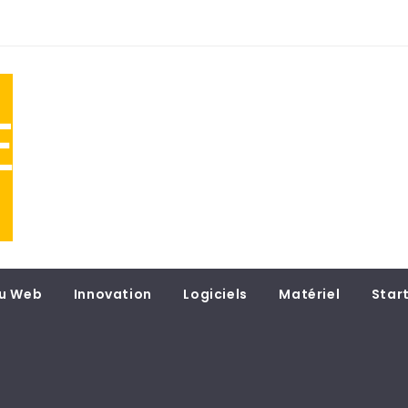
NE
 du
u Web
Innovation
Logiciels
Matériel
Star