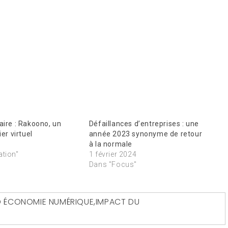
aire : Rakoono, un
Défaillances d’entreprises : une
ier virtuel
année 2023 synonyme de retour
à la normale
ation"
1 février 2024
Dans "Focus"
D
ÉCONOMIE NUMÉRIQUE
,
IMPACT DU