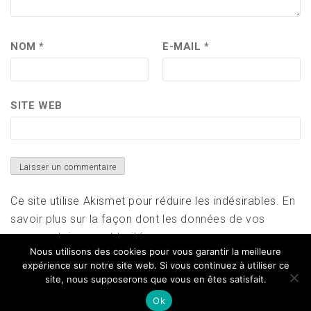
NOM
*
E-MAIL
*
SITE WEB
Ce site utilise Akismet pour réduire les indésirables.
En
savoir plus sur la façon dont les données de vos
commentaires sont traitées
.
Nous utilisons des cookies pour vous garantir la meilleure
expérience sur notre site web. Si vous continuez à utiliser ce
site, nous supposerons que vous en êtes satisfait.
Ok