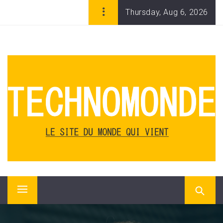
Skip
Thursday, Aug 6, 2026
to
content
TECHNOMONDE, WEBZINE
DES NOUVELLES
TECHNOLOGIES ET DU
DIGITAL
Technomonde, le magazine en ligne des nouvelles
technologies, de l'ère numérique et du monde qui vient.
Applis, innovation, start-ups, géants du Web, consoles,
Primary
logiciels, matériels.
Menu