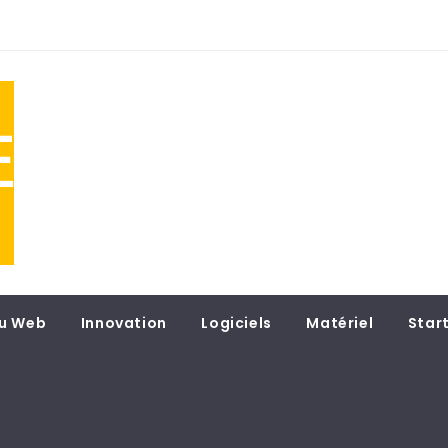
NE
 du
u Web
Innovation
Logiciels
Matériel
Star