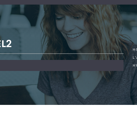
L2
H
L
H