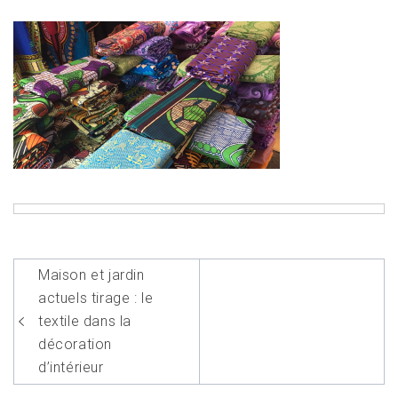
Navigation
Maison et jardin
de
actuels tirage : le
l’article
textile dans la
décoration
d’intérieur