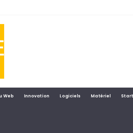
NE
 du
u Web
Innovation
Logiciels
Matériel
Star