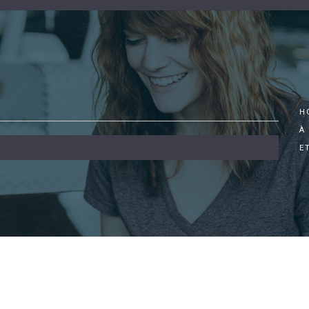
H
À
E