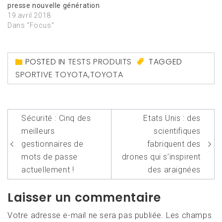
presse nouvelle génération
19 avril 2018
Dans "Focus"
POSTED IN
TESTS PRODUITS
TAGGED
SPORTIVE TOYOTA
,
TOYOTA
Navigation
Sécurité : Cinq des
Etats Unis : des
de
meilleurs
scientifiques
l’article
gestionnaires de
fabriquent des
mots de passe
drones qui s’inspirent
actuellement !
des araignées
Laisser un commentaire
Votre adresse e-mail ne sera pas publiée.
Les champs