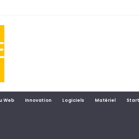
NE
 du
u Web
Innovation
Logiciels
Matériel
Star