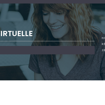
IRTUELLE
H
R
2