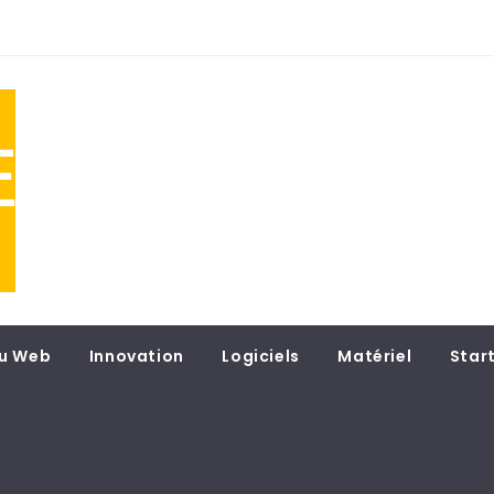
NE
 du
u Web
Innovation
Logiciels
Matériel
Star