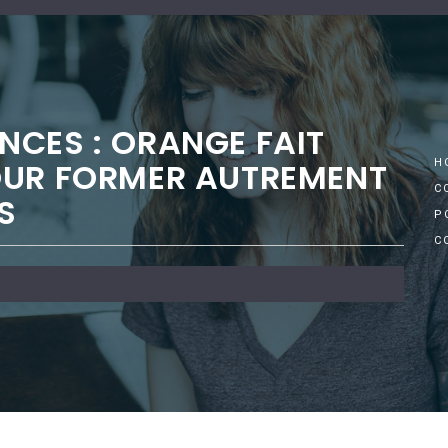
CES : ORANGE FAIT
OUR FORMER AUTREMENT
H
C
S
P
C