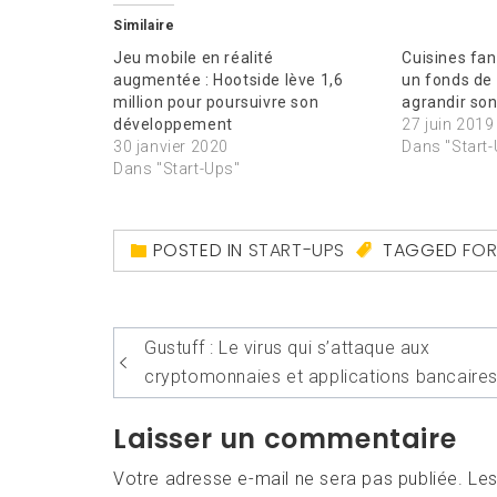
Similaire
Jeu mobile en réalité
Cuisines fan
augmentée : Hootside lève 1,6
un fonds de 
million pour poursuivre son
agrandir so
développement
27 juin 2019
30 janvier 2020
Dans "Start
Dans "Start-Ups"
POSTED IN
START-UPS
TAGGED
FOR
Navigation
Gustuff : Le virus qui s’attaque aux
de
cryptomonnaies et applications bancaire
l’article
Laisser un commentaire
Votre adresse e-mail ne sera pas publiée.
Les