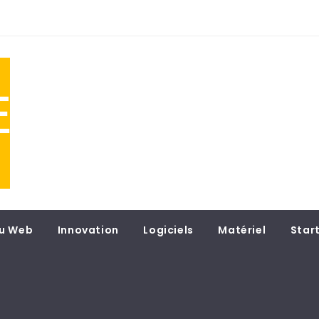
NE
 du
u Web
Innovation
Logiciels
Matériel
Star