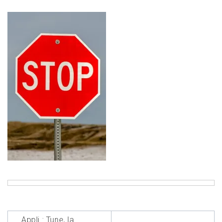
Navigation
Appli : Tune, la