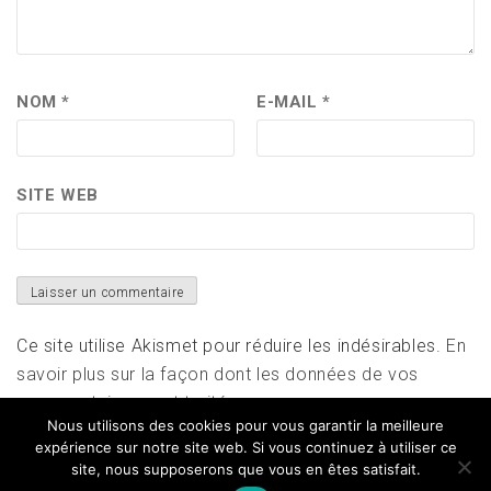
NOM
*
E-MAIL
*
SITE WEB
Ce site utilise Akismet pour réduire les indésirables.
En
savoir plus sur la façon dont les données de vos
commentaires sont traitées
.
Nous utilisons des cookies pour vous garantir la meilleure
expérience sur notre site web. Si vous continuez à utiliser ce
site, nous supposerons que vous en êtes satisfait.