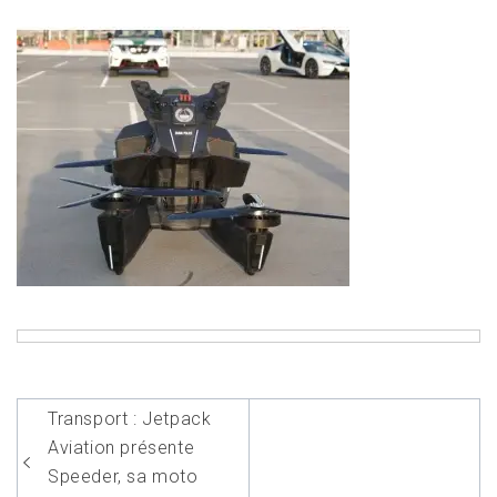
Navigation
Transport : Jetpack
de
Aviation présente
l’article
Speeder, sa moto