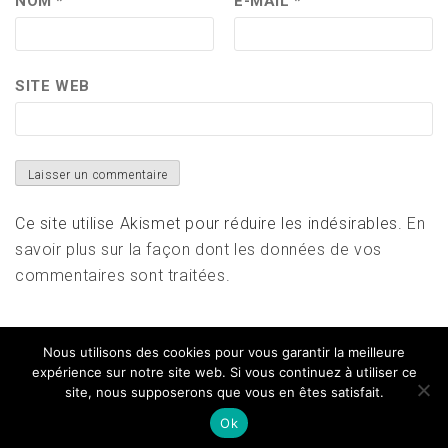
NOM
*
E-MAIL
*
SITE WEB
Ce site utilise Akismet pour réduire les indésirables.
En
savoir plus sur la façon dont les données de vos
commentaires sont traitées
.
Nous utilisons des cookies pour vous garantir la meilleure
expérience sur notre site web. Si vous continuez à utiliser ce
site, nous supposerons que vous en êtes satisfait.
Copyright All right reserved
|
Theme: Magazine Prime
by
Themeinwp
Ok