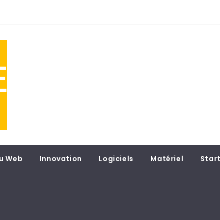
NE
 du
u Web
Innovation
Logiciels
Matériel
Star