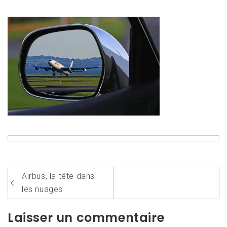
Navigation
Airbus, la tête dans
de
les nuages
l’article
Laisser un commentaire