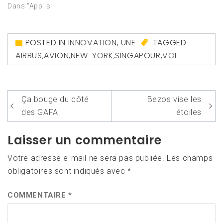
Dans "Applis"
POSTED IN
INNOVATION
,
UNE
TAGGED
AIRBUS
,
AVION
,
NEW-YORK
,
SINGAPOUR
,
VOL
Navigation
Ça bouge du côté
Bezos vise les
de
des GAFA
étoiles
l’article
Laisser un commentaire
Votre adresse e-mail ne sera pas publiée.
Les champs
obligatoires sont indiqués avec
*
COMMENTAIRE
*