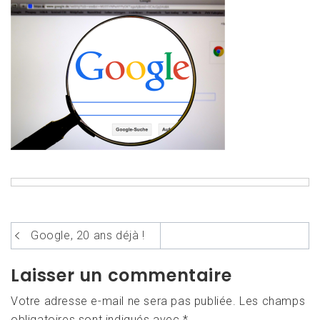
Navigation
Google, 20 ans déjà !
de
Laisser un commentaire
l’article
Votre adresse e-mail ne sera pas publiée.
Les champs
obligatoires sont indiqués avec
*