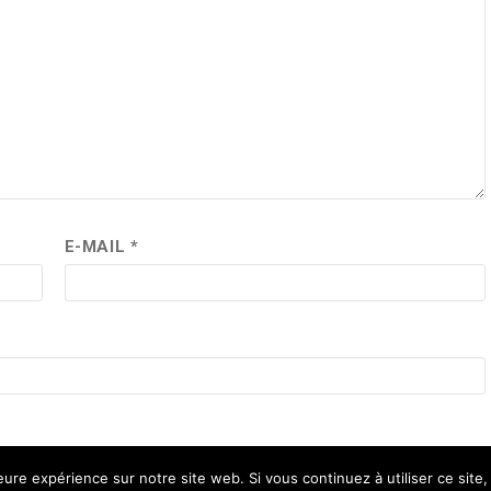
E-MAIL
*
leure expérience sur notre site web. Si vous continuez à utiliser ce sit
rables.
En savoir plus sur la façon dont les données de vos