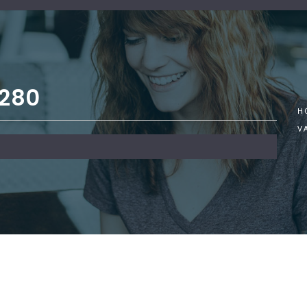
280
H
V