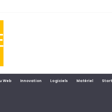
NE
 du
u Web
Innovation
Logiciels
Matériel
Star