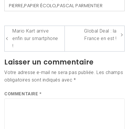
PIERRE
,
PAPIER ÉCOLO
,
PASCAL PARMENTIER
Navigation
Mario Kart arrive
Global Deal : la
de
enfin sur smartphone
France en est !
l’article
!
Laisser un commentaire
Votre adresse e-mail ne sera pas publiée.
Les champs
obligatoires sont indiqués avec
*
COMMENTAIRE
*