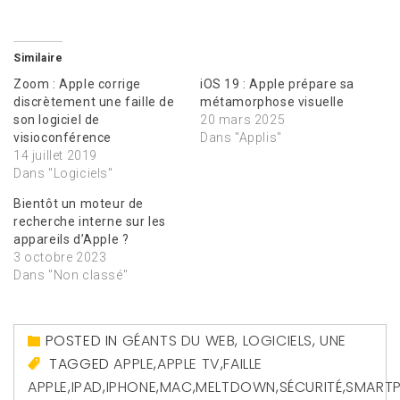
Similaire
Zoom : Apple corrige
iOS 19 : Apple prépare sa
discrètement une faille de
métamorphose visuelle
son logiciel de
20 mars 2025
visioconférence
Dans "Applis"
14 juillet 2019
Dans "Logiciels"
Bientôt un moteur de
recherche interne sur les
appareils d’Apple ?
3 octobre 2023
Dans "Non classé"
POSTED IN
GÉANTS DU WEB
,
LOGICIELS
,
UNE
TAGGED
APPLE
,
APPLE TV
,
FAILLE
APPLE
,
IPAD
,
IPHONE
,
MAC
,
MELTDOWN
,
SÉCURITÉ
,
SMART