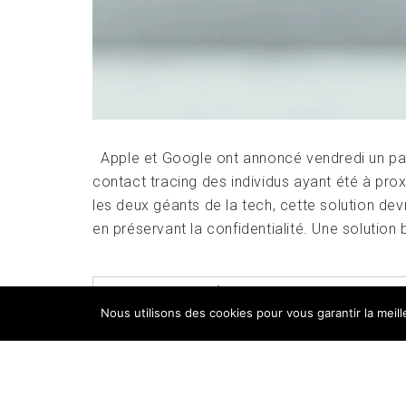
Apple et Google ont annoncé vendredi un par
contact tracing des individus ayant été à pro
les deux géants de la tech, cette solution dev
en préservant la confidentialité. Une solution 
POSTED IN
GÉANTS DU WEB
,
UNE
TA
Nous utilisons des cookies pour vous garantir la meil
DES DONNÉES
,
TRAÇAGE DES DONNÉES
L