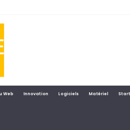
NE
 du
u Web
Innovation
Logiciels
Matériel
Star