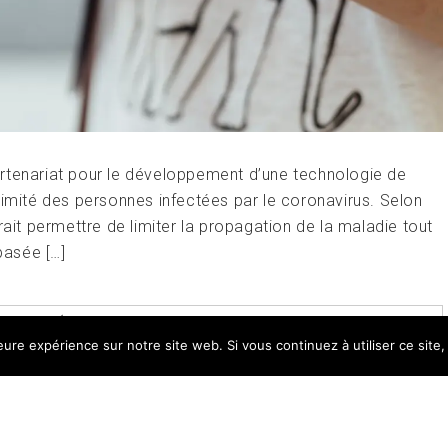
tenariat pour le développement d’une technologie de
ximité des personnes infectées par le coronavirus. Selon
rait permettre de limiter la propagation de la maladie tout
basée […]
GGED
DÉCONFINEMENT
,
SOLUTION DE TRAÇAGE
,
SUIVI
leure expérience sur notre site web. Si vous continuez à utiliser ce sit
EAVE A COMMENT