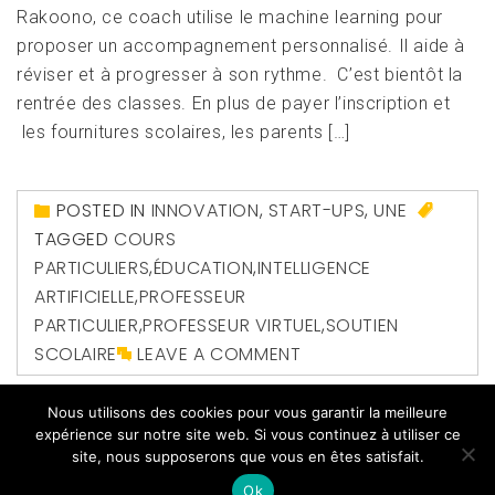
Rakoono, ce coach utilise le machine learning pour
proposer un accompagnement personnalisé. Il aide à
réviser et à progresser à son rythme. C’est bientôt la
rentrée des classes. En plus de payer l’inscription et
les fournitures scolaires, les parents […]
POSTED IN
INNOVATION
,
START-UPS
,
UNE
TAGGED
COURS
PARTICULIERS
,
ÉDUCATION
,
INTELLIGENCE
ARTIFICIELLE
,
PROFESSEUR
PARTICULIER
,
PROFESSEUR VIRTUEL
,
SOUTIEN
SCOLAIRE
LEAVE A COMMENT
Nous utilisons des cookies pour vous garantir la meilleure
expérience sur notre site web. Si vous continuez à utiliser ce
site, nous supposerons que vous en êtes satisfait.
Ok