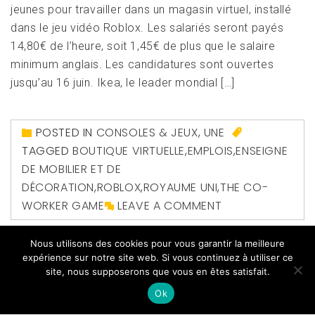
jeunes pour travailler dans un magasin virtuel, installé
dans le jeu vidéo Roblox. Les salariés seront payés
14,80€ de l’heure, soit 1,45€ de plus que le salaire
minimum anglais. Les candidatures sont ouvertes
jusqu’au 16 juin. Ikea, le leader mondial […]
POSTED IN
CONSOLES & JEUX
,
UNE
TAGGED
BOUTIQUE VIRTUELLE
,
EMPLOIS
,
ENSEIGNE
DE MOBILIER ET DE
DÉCORATION
,
ROBLOX
,
ROYAUME UNI
,
THE CO-
WORKER GAME
LEAVE A COMMENT
Nous utilisons des cookies pour vous garantir la meilleure
expérience sur notre site web. Si vous continuez à utiliser ce
site, nous supposerons que vous en êtes satisfait.
Ok