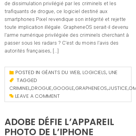
de dissimulation privilégié par les criminels et les
trafiquants de drogue, ce logiciel destiné aux
smartphones Pixel revendique son intégrité et rejette
toute implication illégale. GrapheneOS serait-il devenu
l’arme numérique privilégiée des criminels cherchant à
passer sous les radars ? C’est du moins l’avis des
autorités françaises, […]
POSTED IN
GÉANTS DU WEB
,
LOGICIELS
,
UNE
TAGGED
CRIMINEL
,
DROGUE
,
GOOGLE
,
GRAPHENEOS
,
JUSTICE
,
OM
LEAVE A COMMENT
ADOBE DÉFIE L’APPAREIL
PHOTO DE L’IPHONE