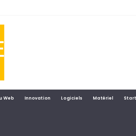
NE
 du
u Web
Innovation
Logiciels
Matériel
Star