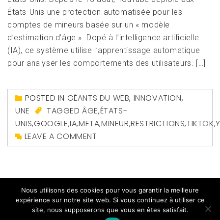
États-Unis une protection automatisée pour les
comptes de mineurs basée sur un « modèle
d’estimation d’âge ». Dopé à l’intelligence artificielle
(IA), ce système utilise l’apprentissage automatique
pour analyser les comportements des utilisateurs. […]
POSTED IN
GÉANTS DU WEB
,
INNOVATION
,
UNE
TAGGED
ÂGE
,
ÉTATS-
UNIS
,
GOOGLE
,
IA
,
META
,
MINEUR
,
RESTRICTIONS
,
TIKTOK
,
LEAVE A COMMENT
Nous utilisons des cookies pour vous garantir la meilleure
expérience sur notre site web. Si vous continuez à utiliser ce
site, nous supposerons que vous en êtes satisfait.
Copyright All right reserved
|
Theme: Magazine Prime