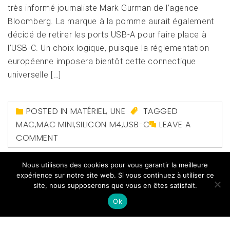
très informé journaliste Mark Gurman de l’agence
Bloomberg. La marque à la pomme aurait également
décidé de retirer les ports USB-A pour faire place à
l’USB-C. Un choix logique, puisque la réglementation
européenne imposera bientôt cette connectique
universelle […]
POSTED IN
MATÉRIEL
,
UNE
TAGGED
MAC
,
MAC MINI
,
SILICON M4
,
USB-C
LEAVE A
COMMENT
Nous utilisons des cookies pour vous garantir la meilleure
expérience sur notre site web. Si vous continuez à utiliser ce
site, nous supposerons que vous en êtes satisfait.
Ok
Copyright All right reserved
|
Theme: Magazine Prime
by
Themeinwp