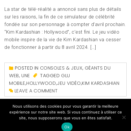
La star de télé-réalité a annoncé sans plus de détails
sur les raisons, la fin de ce simulateur de célébrité
fondée sur son personnage à compter d’avril prochain.
“Kim Kardashian : Hollywood”, c’est fini. Le jeu vidéo
mobile inspire de la vie de Kim Kardashian va cesser
de fonctionner à partir du 8 avril 2024. […]
POSTED IN
CONSOLES & JEUX
,
GÉANTS DU
WEB
,
UNE
TAGGED
GLU
MOBILE
,
HOLLYWOOD
,
JEU VIDÉO
,
KIM KARDASHIAN
LEAVE A COMMENT
Nous utilisons des cookies pour vous garantir la meilleure
expérience sur notre site web. Si vous continuez à utiliser ce
site, nous supposerons que vous en êtes satisfait.
Ok