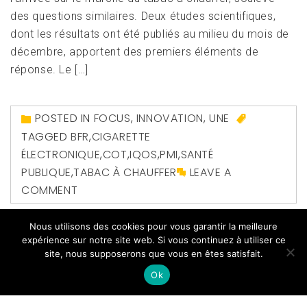
des questions similaires. Deux études scientifiques,
dont les résultats ont été publiés au milieu du mois de
décembre, apportent des premiers éléments de
réponse. Le […]
POSTED IN
FOCUS
,
INNOVATION
,
UNE
TAGGED
BFR
,
CIGARETTE
ÉLECTRONIQUE
,
COT
,
IQOS
,
PMI
,
SANTÉ
PUBLIQUE
,
TABAC À CHAUFFER
LEAVE A
COMMENT
Nous utilisons des cookies pour vous garantir la meilleure
expérience sur notre site web. Si vous continuez à utiliser ce
site, nous supposerons que vous en êtes satisfait.
Ok
Copyright All right reserved
|
Theme: Magazine Prime