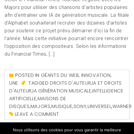
Majors pour utiliser des chansons d’artistes populaires
afin d’entraîner une IA de génération musicale. La filiale
d’Alphabet souhaiterait recruter des dizaines d’artistes
pour soutenir ce projet prévu démarrer d’ici la fin de
l’année. Mais cette initiative pourrait encore rencontrer
l’opposition des compositeurs. Selon les informations
du Financial Times, […]
POSTED IN
GÉANTS DU WEB
,
INNOVATION
,
UNE
TAGGED
DROITS D'AUTEUR
,
IA ET DROITS
D'AUTEUR
,
IA GÉNÉRATION MUSICALE
,
INTELLIGENCE
ARTIFICIELLE
,
MAISONS DE
DISQUES
,
MAJORS
,
MUSIQUE
,
SONY
,
UNIVERSEL
,
WARNER
LEAVE A COMMENT
Nous utilisons des cookies pour vous garantir la meilleure