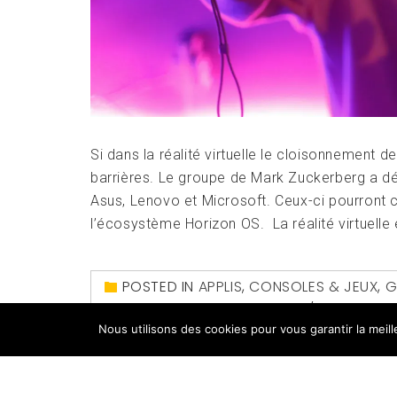
Si dans la réalité virtuelle le cloisonnement 
barrières. Le groupe de Mark Zuckerberg a dé
Asus, Lenovo et Microsoft. Ceux-ci pourront
l’écosystème Horizon OS. La réalité virtuelle
POSTED IN
APPLIS
,
CONSOLES & JEUX
,
G
AR
,
CASQUES VR
,
CASQUES VR/AR
,
GADGET
Nous utilisons des cookies pour vous garantir la meil
AUGMENTÉE
,
RÉALITÉ MIXTE
,
RÉALITÉ VIRTUEL