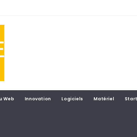
NE
 du
u Web
Innovation
Logiciels
Matériel
Star