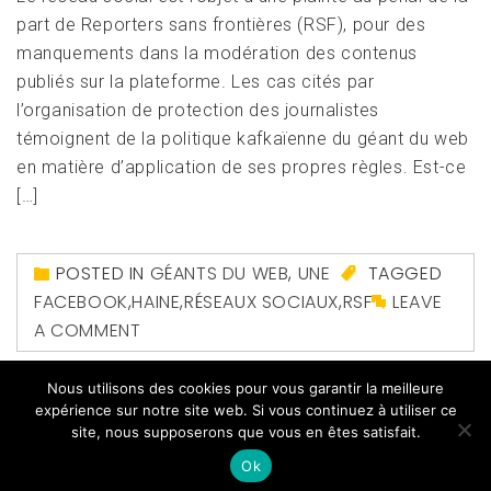
part de Reporters sans frontières (RSF), pour des
manquements dans la modération des contenus
publiés sur la plateforme. Les cas cités par
l’organisation de protection des journalistes
témoignent de la politique kafkaïenne du géant du web
en matière d’application de ses propres règles. Est-ce
[…]
POSTED IN
GÉANTS DU WEB
,
UNE
TAGGED
FACEBOOK
,
HAINE
,
RÉSEAUX SOCIAUX
,
RSF
LEAVE
A COMMENT
Nous utilisons des cookies pour vous garantir la meilleure
expérience sur notre site web. Si vous continuez à utiliser ce
site, nous supposerons que vous en êtes satisfait.
Ok