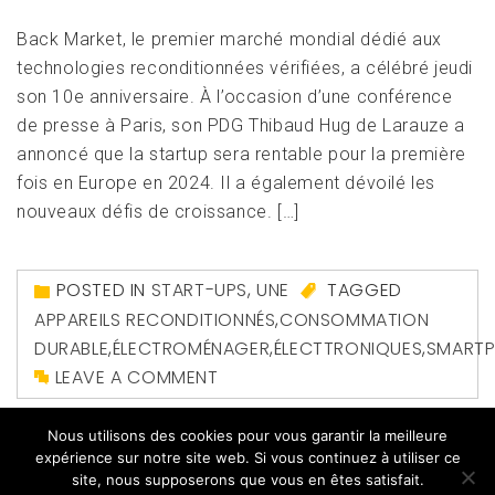
Back Market, le premier marché mondial dédié aux
technologies reconditionnées vérifiées, a célébré jeudi
son 10e anniversaire. À l’occasion d’une conférence
de presse à Paris, son PDG Thibaud Hug de Larauze a
annoncé que la startup sera rentable pour la première
fois en Europe en 2024. Il a également dévoilé les
nouveaux défis de croissance. […]
POSTED IN
START-UPS
,
UNE
TAGGED
APPAREILS RECONDITIONNÉS
,
CONSOMMATION
DURABLE
,
ÉLECTROMÉNAGER
,
ÉLECTTRONIQUES
,
SMART
LEAVE A COMMENT
Nous utilisons des cookies pour vous garantir la meilleure
expérience sur notre site web. Si vous continuez à utiliser ce
site, nous supposerons que vous en êtes satisfait.