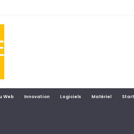
NE
 du
u Web
Innovation
Logiciels
Matériel
Star