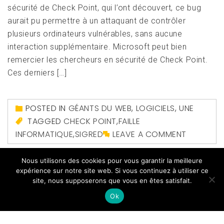
sécurité de Check Point, qui l’ont découvert, ce bug
aurait pu permettre à un attaquant de contrôler
plusieurs ordinateurs vulnérables, sans aucune
interaction supplémentaire. Microsoft peut bien
remercier les chercheurs en sécurité de Check Point.
Ces derniers […]
POSTED IN
GÉANTS DU WEB
,
LOGICIELS
,
UNE
TAGGED
CHECK POINT
,
FAILLE
INFORMATIQUE
,
SIGRED
LEAVE A COMMENT
Nous utilisons des cookies pour vous garantir la meilleure
expérience sur notre site web. Si vous continuez à utiliser ce
site, nous supposerons que vous en êtes satisfait.
Ok
Copyright All right reserved
|
Theme: Magazine Prime
by
Themeinwp