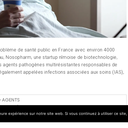
oblème de santé public en France avec environ 4000
éau, Nosopharm, une startup nîmoise de biotechnologie,
 les agents pathogènes multirésistantes responsables de
 également appelées infections associées aux soins (IAS),
D
AGENTS
TIQUE
,
HÔPITAUX
,
MALADIES
leure expérience sur notre site web. Si vous continuez à utiliser ce sit
E
LEAVE A COMMENT