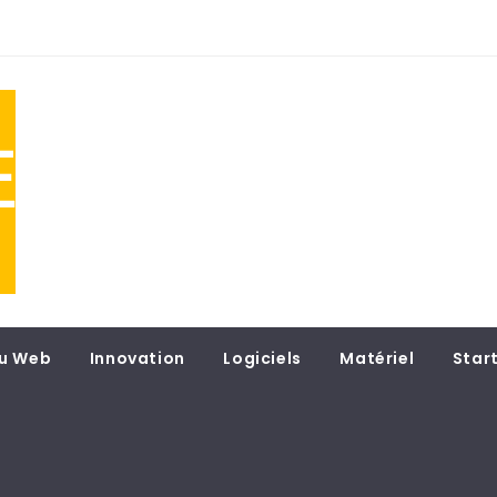
NE
 du
u Web
Innovation
Logiciels
Matériel
Star