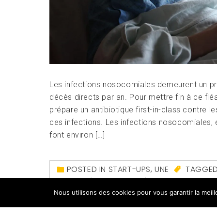
Les infections nosocomiales demeurent un pr
décès directs par an. Pour mettre fin à ce fl
prépare un antibiotique first-in-class contre
ces infections. Les infections nosocomiales,
font environ […]
POSTED IN
START-UPS
,
UNE
TAGGE
PATHOGÈNES
,
ANTIBIORÉSISTANCE
,
ANTIBIO
Nous utilisons des cookies pour vous garantir la meil
INFECTIEUSES
,
NOSOPHARM
,
SANTÉ PUBLIQU