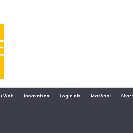
NE
 du
u Web
Innovation
Logiciels
Matériel
Star