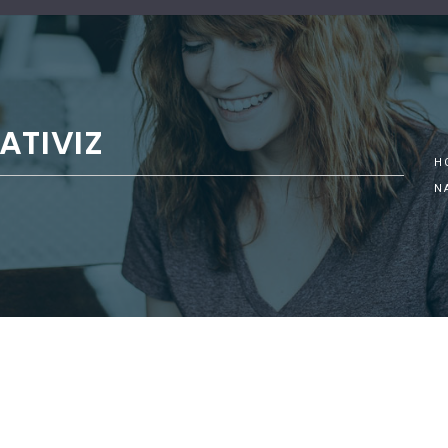
ATIVIZ
H
N