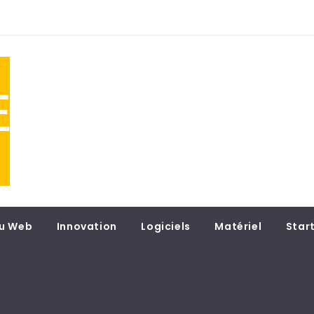
NE
 du
u Web
Innovation
Logiciels
Matériel
Star