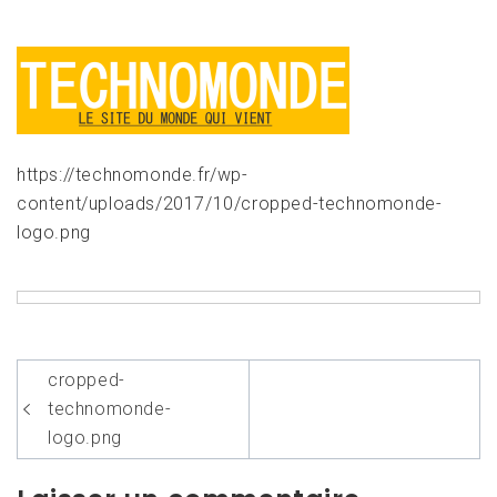
https://technomonde.fr/wp-
content/uploads/2017/10/cropped-technomonde-
logo.png
Navigation
cropped-
de
technomonde-
l’article
logo.png