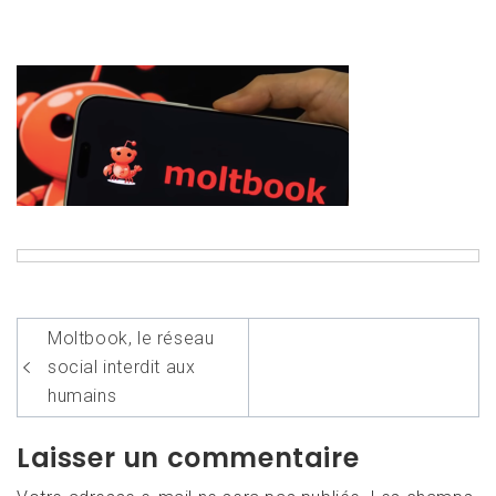
Navigation
Moltbook, le réseau
de
social interdit aux
l’article
humains
Laisser un commentaire