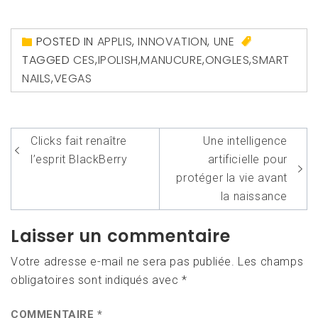
POSTED IN
APPLIS
,
INNOVATION
,
UNE
TAGGED
CES
,
IPOLISH
,
MANUCURE
,
ONGLES
,
SMART
NAILS
,
VEGAS
Navigation
Clicks fait renaître
Une intelligence
de
l’esprit BlackBerry
artificielle pour
l’article
protéger la vie avant
la naissance
Laisser un commentaire
Votre adresse e-mail ne sera pas publiée.
Les champs
obligatoires sont indiqués avec
*
COMMENTAIRE
*